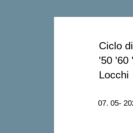
< Back
Ciclo d
'50 '60
Locchi
07. 05- 20