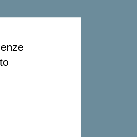
irenze
to