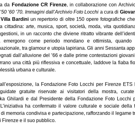
ta da 
Fondazione CR Firenze
, in collaborazione con Archivio
’50 ’60 ’70. Immagini dall’Archivio Foto Locchi
a cura di 
Giova
 
Villa Bardini
 un repertorio di oltre 150 opere fotografiche che 
a cittadina: arte, musica, sport, società, moda, vita quotidiana
estioni, in un racconto che diviene ritratto vibrante dell’identit
a emergono come periodo mondano e ottimista, quando Fi
nazionale, tra glamour e utopia lapiriana. Gli anni Sessanta appa
nati dall’alluvione del ’66 e dalle prime contestazioni giovanili.
rano una città più riflessiva e concettuale, laddove la fiaba fio
essità urbana e culturale.
all’esposizione, la Fondazione Foto Locchi per Firenze ETS
guidate gratuite riservate ai visitatori della mostra, curate 
rika Ghilardi e dal Presidente della Fondazione Foto Locchi 
L’iniziativa ha confermato il valore culturale e sociale della fo
i memoria condivisa e partecipazione, rafforzando il legame tra
di Firenze e il suo pubblico.