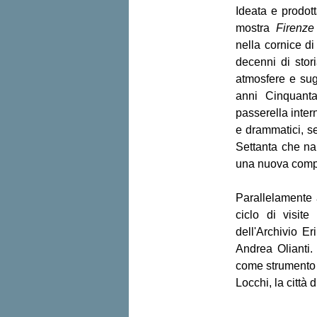
Ideata e prodot
mostra 
Firenze 
nella cornice di
decenni di stori
atmosfere e sugg
anni Cinquant
passerella inter
e drammatici, seg
Settanta che nar
una nuova compl
Parallelamente 
ciclo di visite 
dell'Archivio E
Andrea Olianti. 
come strumento d
Locchi, la città 