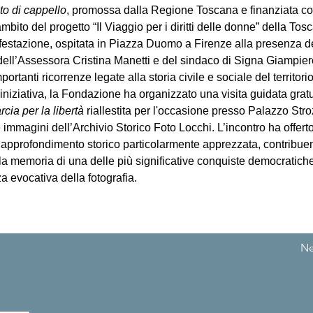
to di cappello
, promossa dalla Regione Toscana e finanziata co
mbito del progetto “Il Viaggio per i diritti delle donne” della Tos
estazione, ospitata in Piazza Duomo a Firenze alla presenza de
ell’Assessora Cristina Manetti e del sindaco di Signa Giampier
ortanti ricorrenze legate alla storia civile e sociale del territorio
’iniziativa, la Fondazione ha organizzato una visita guidata gratu
rcia per la libertà 
riallestita per l'occasione
presso Palazzo Stroz
 immagini dell’Archivio Storico Foto Locchi. L’incontro ha offerto
 approfondimento storico particolarmente apprezzata, contribue
la memoria di una delle più significative conquiste democratich
za evocativa della fotografia.
Ne