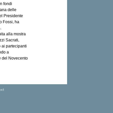
n fondi 
cana delle 
l Presidente 
o Fossi, ha 
.
ita alla mostra 
zi Sacrati, 
 ai partecipanti 
ndo a 
e del Novecento 
xt