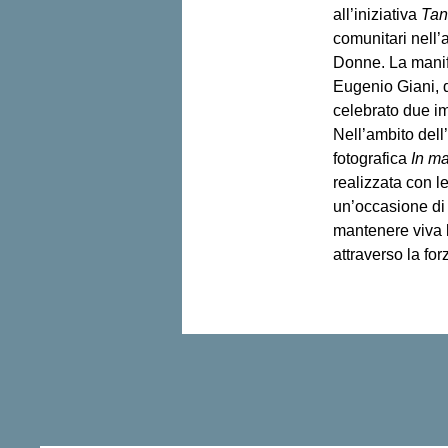
all’iniziativa 
Tan
comunitari nell’a
Donne. La manif
Eugenio Giani, d
celebrato due imp
Nell’ambito dell
fotografica 
In ma
realizzata con le
un’occasione di
mantenere viva 
attraverso la for